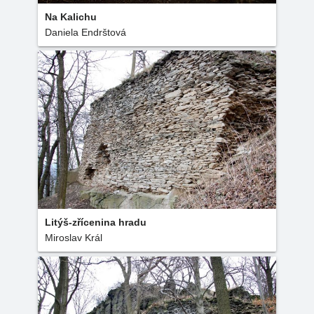
Na Kalichu
Daniela Endrštová
Litýš-zřícenina hradu
Miroslav Král