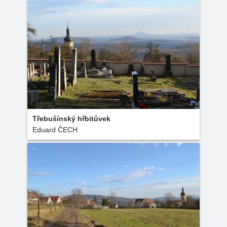
Třebušínský hřbitůvek
Eduard ČECH