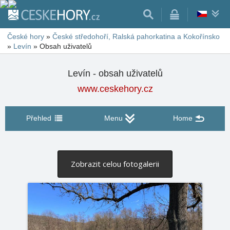
České hory
»
České středohoří, Ralská pahorkatina a Kokořínsko
»
Levín
»
Obsah uživatelů
Levín - obsah uživatelů
www.ceskehory.cz
Přehled
Menu
Home
Zobrazit celou fotogalerii