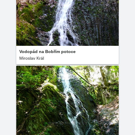
Vodopád na Bobřím potoce
Miroslav Král