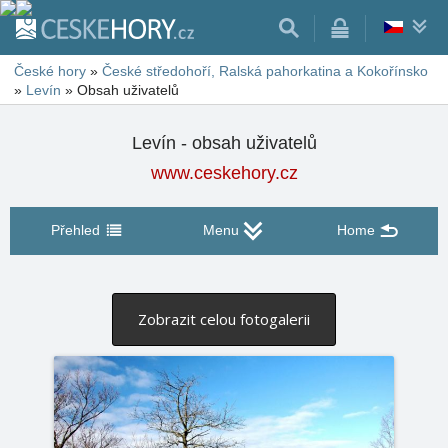
České hory
»
České středohoří, Ralská pahorkatina a Kokořínsko
»
Levín
»
Obsah uživatelů
Levín - obsah uživatelů
www.ceskehory.cz
Přehled
Menu
Home
Zobrazit celou fotogalerii